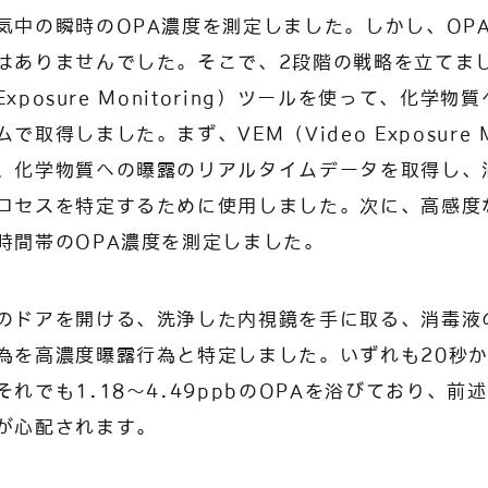
気中の瞬時のOPA濃度を測定しました。しかし、OP
はありませんでした。そこで、2段階の戦略を立てま
-Exposure Monitoring）ツールを使って、化学
取得しました。まず、VEM（Video Exposure Mo
、化学物質への曝露のリアルタイムデータを取得し、
ロセスを特定するために使用しました。次に、高感度
時間帯のOPA濃度を測定しました。
のドアを開ける、洗浄した内視鏡を手に取る、消毒液
為を高濃度曝露行為と特定しました。いずれも20秒
れでも1.18～4.49ppbのOPAを浴びており、前
が心配されます。