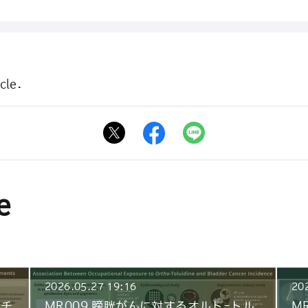
cle.
e
2026.05.27 19:16
20
ノチ
MR009 膀胱がんに対するオルト-トル
M