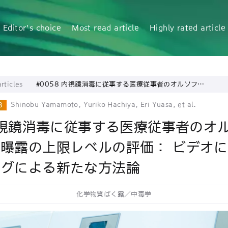
Editor's choice
Most read article
Highly rated article
rticles
#0058 内視鏡消毒に従事する医療従事者のオルソフタ
ルアルデヒド曝露の上限レベルの評価： ビデオによる曝
露モニタリングによる新たな方法論
Shinobu Yamamoto, Yuriko Hachiya, Eri Yuasa, et al.
8
 内視鏡消毒に従事する医療従事者のオ
曝露の上限レベルの評価： ビデオ
ングによる新たな方法論
化学物質ばく露／中毒学