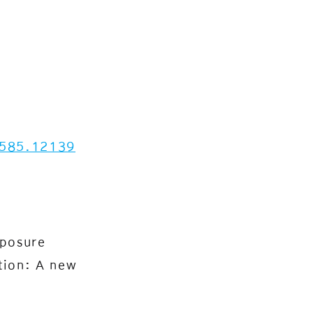
9585.12139
xposure
tion: A new