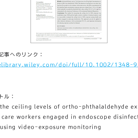
記事へのリンク：
nelibrary.wiley.com/doi/full/10.1002/1348-
トル：
 the ceiling levels of ortho-phthalaldehyde e
 care workers engaged in endoscope disinfec
using video-exposure monitoring