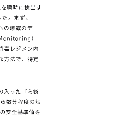
Aを瞬時に検出す
した。まず、
物質への曝露のデー
nitoring）
消毒レジメン内
な方法で、特定
の入ったゴミ袋
から数分程度の短
述の安全基準値を