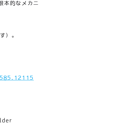
根本的なメカニ
です）。
9585.12115
lder