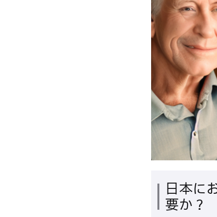
日本に
要か？