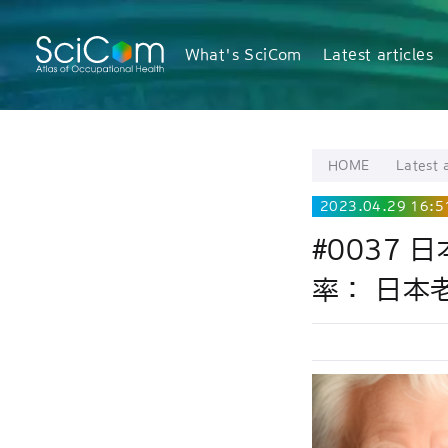
What's SciCom
Latest articles
HOME
Latest a
2023.04.29 16:5
#0037
率： 日本