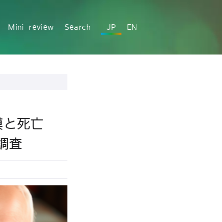
Mini-review
Search
JP
EN
模と死亡
調査