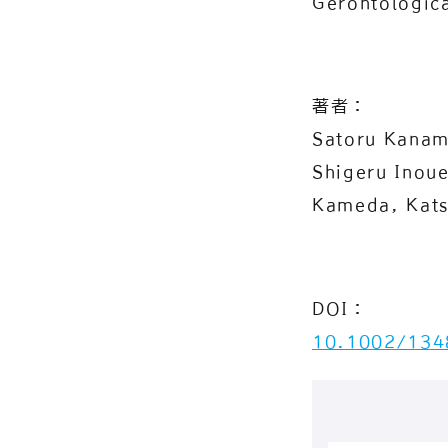
Gerontologica
著者：
Satoru Kanamo
Shigeru Inoue
Kameda, Kats
DOI：
10.1002/134