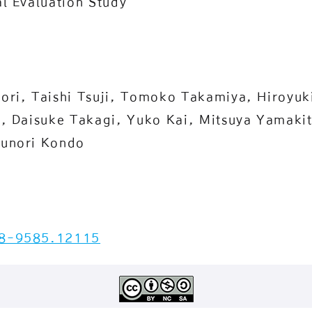
l Evaluation Study
ri, Taishi Tsuji, Tomoko Takamiya, Hiroyuki
, Daisuke Takagi, Yuko Kai, Mitsuya Yamakit
unori Kondo
8-9585.12115