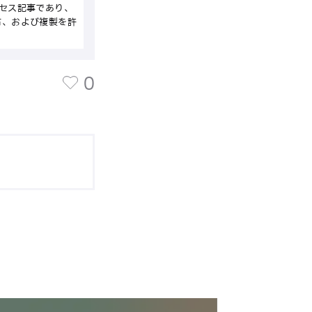
セス記事であり、
布、および複製を許
0