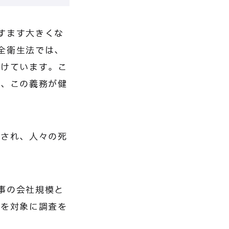
すます大きくな
全衛生法では、
付けています。こ
は、この義務が健
越され、人々の死
事の会社規模と
者を対象に調査を