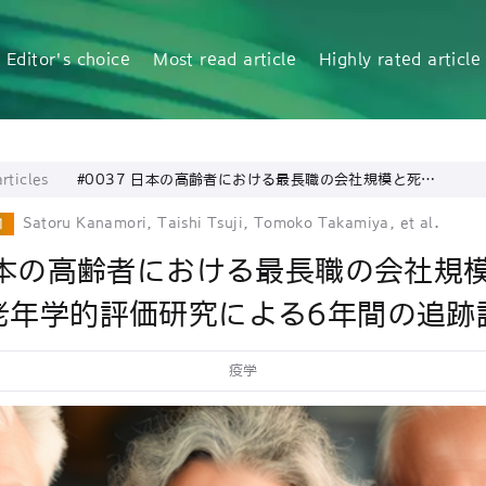
Editor's choice
Most read article
Highly rated article
rticles
#0037 日本の高齢者における最長職の会社規模と死亡
率： 日本老年学的評価研究による6年間の追跡調査
Satoru Kanamori, Taishi Tsuji, Tomoko Takamiya, et al.
1
 日本の高齢者における最長職の会社規
老年学的評価研究による6年間の追跡
疫学