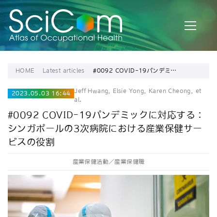
HOME
Latest articles
#0092 COVID-19パンデミッ
クに対応する： シンガポール
の3次病院における産業保健サ
Jeff Hwang, Elsie Yong, Karen Cheong, et
ービスの役割
2023.05.03 16:44
al.
#0092 COVID-19パンデミックに対応する：
シンガポールの3次病院における産業保健サー
ビスの役割
産業保健活動／産業保健職