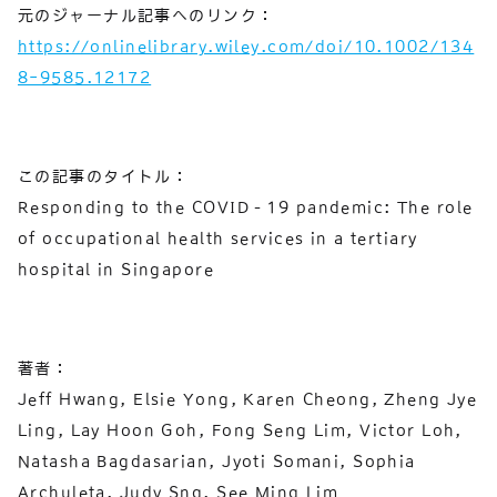
元のジャーナル記事へのリンク：
https://onlinelibrary.wiley.com/doi/10.1002/134
8-9585.12172
この記事のタイトル：
Responding to the COVID‐19 pandemic: The role
of occupational health services in a tertiary
hospital in Singapore
著者：
Jeff Hwang, Elsie Yong, Karen Cheong, Zheng Jye
Ling, Lay Hoon Goh, Fong Seng Lim, Victor Loh,
Natasha Bagdasarian, Jyoti Somani, Sophia
Archuleta, Judy Sng, See Ming Lim