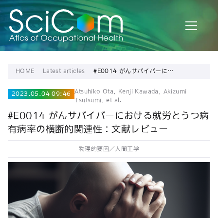
HOME
Latest articles
#E0014 がんサバイバーにお
ける就労とうつ病有病率の横
断的関連性：文献レビュー
Atsuhiko Ota, Kenji Kawada, Akizumi
2023.05.04 09:46
Tsutsumi, et al.
#E0014 がんサバイバーにおける就労とうつ病
有病率の横断的関連性：文献レビュー
物理的要因／人間工学