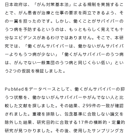
日本政府は、「がん対策基本法」による規制を実施するこ
とで、がん患者が治療と仕事の要求を両立できるよう、そ
の一翼を担ったのです。しかし、働くことがサバイバーの
うつ病を予防するというのは、もっともらしく見えても十
分なエビデンスがあるわけではありません。そこで、本研
究では、「働くがんサバイバーは、働かないがんサバイバ
ーよりもうつ病が少ない」「働くがんサバイバーのうつ病
は、がんでない一般集団のうつ病と同じくらい低い」とい
う2つの仮説を検証しました。
PubMedをデータベースとして、働くがんサバイバーの抑
うつ状態を、働かないがんサバイバーやがんでない人と比
較した文献を探しました。その結果、299件の一致が確認
されました。重複を排除し、包含基準に合致しない論文を
除外した結果、研究目的に合致する17件の横断的・定量的
研究が見つかりました。その後、使用したサンプリング方