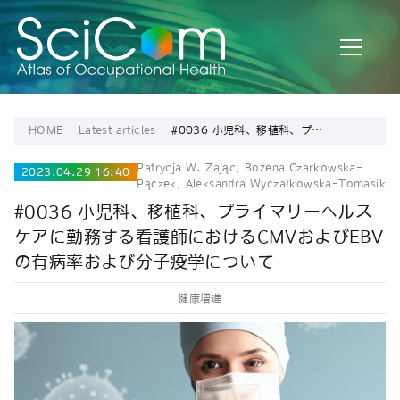
HOME
Latest articles
#0036 小児科、移植科、プラ
イマリーヘルスケアに勤務す
る看護師におけるCMVおよび
Patrycja W. Zając, Bożena Czarkowska-
EBVの有病率および分子疫学
2023.04.29 16:40
Pączek, Aleksandra Wyczałkowska-Tomasik
について
#0036 小児科、移植科、プライマリーヘルス
ケアに勤務する看護師におけるCMVおよびEBV
の有病率および分子疫学について
健康増進