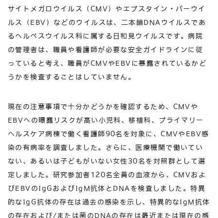
サイトメガロウイルス（CMV）やエプスタイン・バーウイ
ルス（EBV）などのウイルスは、二本鎖DNAウイルスであ
るヘルペスウイルス科に属する日和見ウイルスです。病院
の管理者は、職員や看護師が必要な安全ガイドラインに従
っていると考え、職員がCMVやEBVに暴露されているかど
うかを検査することはしていません。
現在の注意事項で十分かどうかを確認するため、CMVや
EBVへの曝露リスクが高い小児科、移植科、プライマリー
ヘルスケア病棟で働く看護師90名を対象に、CMVやEBV感
染の有病率を調査しました。さらに、医療機関で働いてい
ない、あるいは子どもがいない女性30名を対照群として選
定しました。研究参加者120名全員の血液から、CMVおよ
びEBVのIgGおよびIgM抗体とDNAを検査しました。特異
的なIgG抗体の存在は過去の感染を示し、特異的なIgM抗体
の存在および/または菌のDNAの存在は最近または現在の感