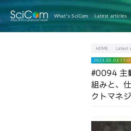
What's SciCom
Latest articles
HOME
Latest a
2023.05.03 17:0
#0094
組みと、仕
クトマネ