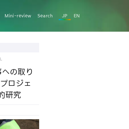
Mini-review
Search
JP
EN
l.
事への取り
設プロジェ
的研究