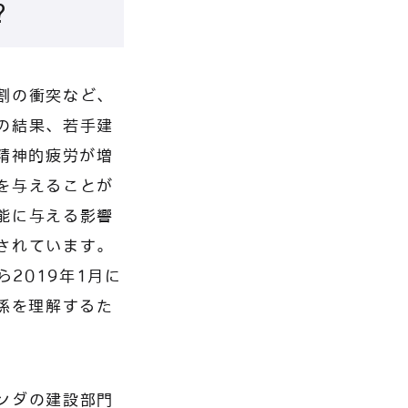
？
割の衝突など、
の結果、若手建
精神的疲労が増
を与えることが
能に与える影響
されています。
2019年1月に
係を理解するた
ンダの建設部門