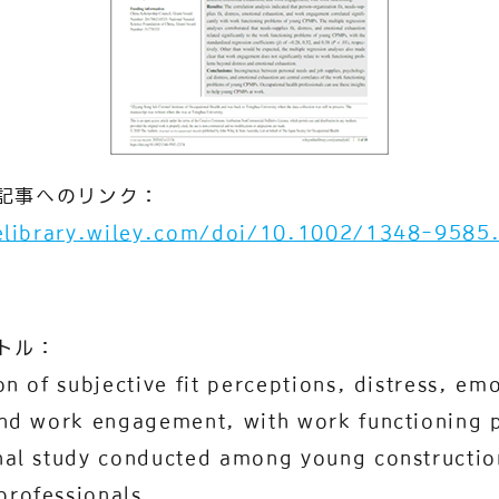
記事へのリンク：
nelibrary.wiley.com/doi/10.1002/1348-9585
トル：
on of subjective fit perceptions, distress, em
and work engagement, with work functioning 
nal study conducted among young constructio
rofessionals