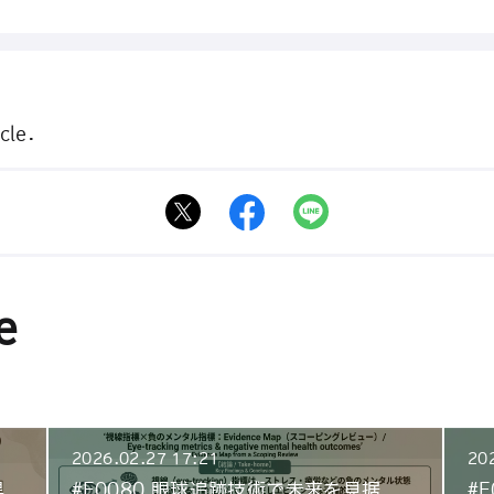
cle.
e
2026.02.27 17:21
20
異
#E0080 眼球追跡技術で未来を見据
#