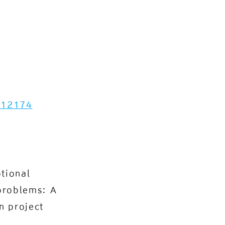
.12174
otional
problems: A
n project