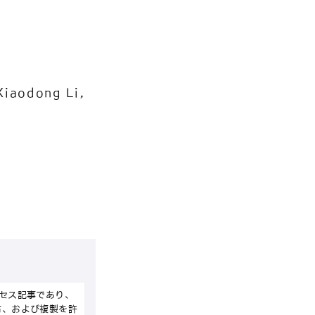
Xiaodong Li,
セス記事であり、
布、および複製を許