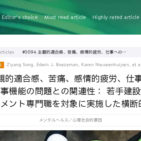
Editor's choice
Most read article
Highly rated article
rticles
#0094 主観的適合感、苦痛、感情的疲労、仕事への取
り組みと、仕事機能の問題との関連性： 若手建設プロジ
ェクトマネジメント専門職を対象に実施した横断的研究
Ziyang Song, Edwin J. Boezeman, Karen Nieuwenhuijsen, et a
3
 主観的適合感、苦痛、感情的疲労、仕
事機能の問題との関連性： 若手建
ジメント専門職を対象に実施した横断
メンタルヘルス／心理社会的要因