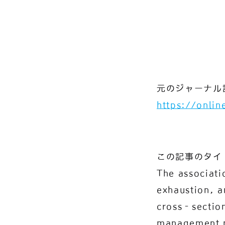
元のジャーナル
https://onli
この記事のタイ
The associati
exhaustion, 
cross‐sectio
management p