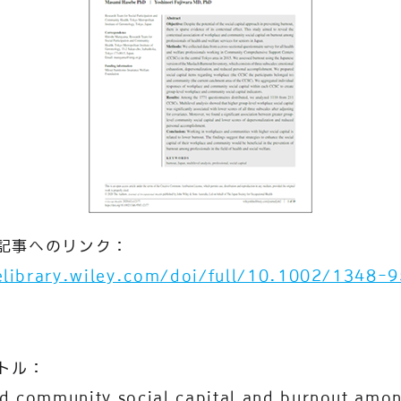
記事へのリンク：
nelibrary.wiley.com/doi/full/10.1002/1348-
トル：
d community social capital and burnout amo