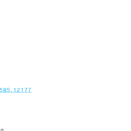
9585.12177
ng