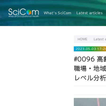
What's SciCom
Latest articles
HOME
Latest a
2023.05.03 17:2
#0096
職場・地
レベル分