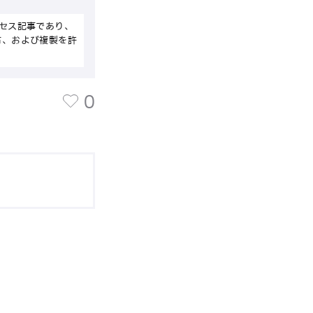
セス記事であり、
布、および複製を許
0