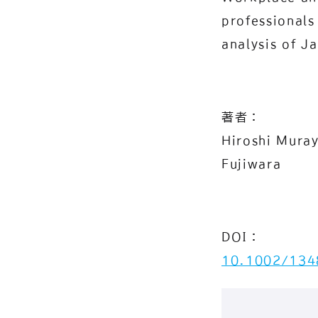
professionals 
analysis of J
著者：
Hiroshi Mura
Fujiwara
DOI：
10.1002/134