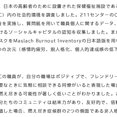
、日本の高齢者のために設置された保健福祉施設であ
SC）内の社会的環境を調査しました。211センターのC
調査を実施し、質問紙を用いて職員個人に関するデータ
けるソーシャルキャピタルの認知を収集しました。ま
をMaslach Burnout Inventoryの日本語版
つの次元（感情的疲労、脱人格化、個人的達成感の低
SCの職員が、自分の職場はポジティブで、フレンドリ
要なときに気軽に相談できる同僚がいると表現した場
燃え尽きる可能性が著しく低いことがわかりました。さ
分たちのコミュニティは結束力があり、友好的で、信
価した場合、燃え尽き症候群の2つの側面である非人