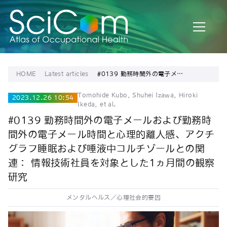
HOME
Latest articles
#0139 勤務時間外の電子メー
ルおよび勤務時間外の電子メ
ール時間と心理的離人感、ア
Tomohide Kubo, Shuhei Izawa, Hiroki
クチグラフ睡眠および唾液中
2023.12.26 10:54
Ikeda, et al.
コルチゾールとの関連： 情報
技術社員を対象とした1ヵ月間
#0139 勤務時間外の電子メールおよび勤務時
の観察研究
間外の電子メール時間と心理的離人感、アクチ
グラフ睡眠および唾液中コルチゾールとの関
連： 情報技術社員を対象とした1ヵ月間の観察
研究
メンタルヘルス／心理社会的要因