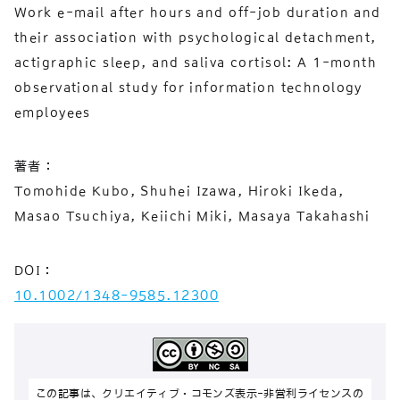
Work e-mail after hours and off-job duration and
their association with psychological detachment,
actigraphic sleep, and saliva cortisol: A 1-month
observational study for information technology
employees
著者：
Tomohide Kubo, Shuhei Izawa, Hiroki Ikeda,
Masao Tsuchiya, Keiichi Miki, Masaya Takahashi
DOI：
10.1002/1348-9585.12300
この記事は、クリエイティブ・コモンズ表示-非営利ライセンスの