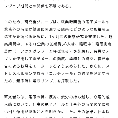
フジョブ期間との関係も不明である。
このため、研究者グループは、就業時間後の電子メールや
業務外の時間が健康に関連する結果にどのような影響を及
ぼすかを調べるために、1ヶ月間の観察研究を実施した。観
察期間中、あるIT企業の従業員58人は、睡眠中に睡眠測定
装置（「アクチグラフ」と呼ばれる）を装着し、疲労度ア
プリを使用して電子メールの頻度、業務外の時間、自己申
告による転帰をモニターするよう求められた。さらに、ス
トレスホルモンである「コルチゾール」の濃度を測定する
ため、起床時に唾液サンプルを採取した。
研究者らは、睡眠の質、反芻、疲労の持ち越し、心理的離
人感において、仕事の電子メールと仕事外の時間の間に強
い相互作用があることを明らかにした。その結果、仕事以